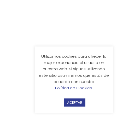
agosto 29, 2024
Abierta la convocatoria del Curso Nivel I
de entrenadores y entrenadoras
Utilizamos cookies para ofrecer la
READ MORE
mejor experiencia al usuario en
nuestra web. Si sigues utilizando
este sitio asumiremos que estás de
acuerdo con nuestra
Política de Cookies.
ACEPTAR