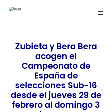
INICIO
Zubieta y Bera Bera
NOTICIAS
acogen el
COMPETICIONES VASCAS
Campeonato de
COMPETICIONES NORTE
España de
ACTIVIDADES
selecciones Sub-16
F.V.H.
desde el jueves 29 de
CONTACTO
febrero al domingo 3
EU