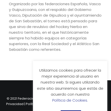
Organizado por las federaciones Española, Vasca
y Guipuzcoana, con el respaldo del Gobierno
Vasco, Diputación de Gipuzkoa y el ayuntamiendo
de San Sebastián, el torneo está pensado para
que sirva de revulsivo del hockey hierba en
nuestro territorio, en el que históricamente
siempre ha habido equipos en categorías
superiores, con la Real Sociedad y el Atlético San
Sebastián como referentes.
Utilizamos cookies para ofrecer la
mejor experiencia al usuario en
nuestra web. Si sigues utilizando
este sitio asumiremos que estás de
acuerdo con nuestra
© 2021 Federación Vasca de Hockey.
Aviso Legal
|
Política de
Política de Cookies.
Privacidad
|
Política de Cookies
| Web desarrollada por
Nube
Comunicación.