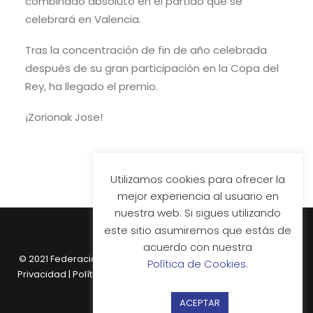
combinado absoluto en el partido que se
celebrará en Valencia.
Tras la concentración de fin de año celebrada
después de su gran participación en la Copa del
Rey, ha llegado el premio.
¡Zorionak Jose!
Utilizamos cookies para ofrecer la
mejor experiencia al usuario en
nuestra web. Si sigues utilizando
este sitio asumiremos que estás de
acuerdo con nuestra
© 2021 Federación Vasca de Hockey.
Aviso Legal
|
Política de
Política de Cookies.
Privacidad
|
Política de Cookies
| Web desarrollada por
Nube
Comunicación.
ACEPTAR