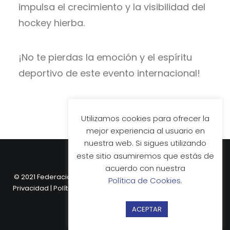
impulsa el crecimiento y la visibilidad del
hockey hierba.
¡No te pierdas la emoción y el espíritu
deportivo de este evento internacional!
Utilizamos cookies para ofrecer la
mejor experiencia al usuario en
nuestra web. Si sigues utilizando
este sitio asumiremos que estás de
acuerdo con nuestra
© 2021 Federación Vasca de Hockey.
Aviso Legal
|
Política de
Política de Cookies.
Privacidad
|
Política de Cookies
| Web desarrollada por
Nube
Comunicación.
ACEPTAR