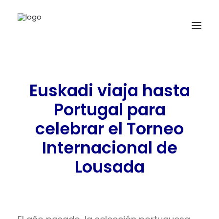
INICIO
Euskadi viaja hasta
NOTICIAS
Portugal para
COMPETICIONES VASCAS
celebrar el Torneo
COMPETICIONES NORTE
Internacional de
ACTIVIDADES
Lousada
F.V.H.
CONTACTO
EU