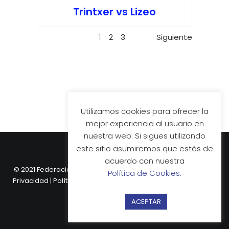
Trintxer vs Lizeo
1
2
3
Siguiente
Utilizamos cookies para ofrecer la
mejor experiencia al usuario en
nuestra web. Si sigues utilizando
este sitio asumiremos que estás de
acuerdo con nuestra
© 2021 Federación Vasca de Hockey.
Aviso Legal
|
Política de
Política de Cookies.
Privacidad
|
Política de Cookies
| Web desarrollada por
Nube
Comunicación.
ACEPTAR