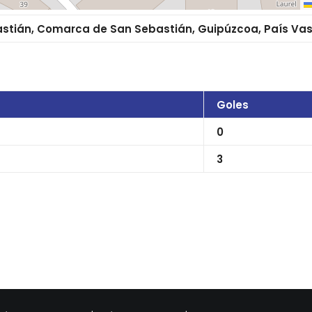
astián, Comarca de San Sebastián, Guipúzcoa, País Va
Goles
0
3