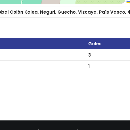
tóbal Colón Kalea, Neguri, Guecho, Vizcaya, País Vasco,
Goles
3
1