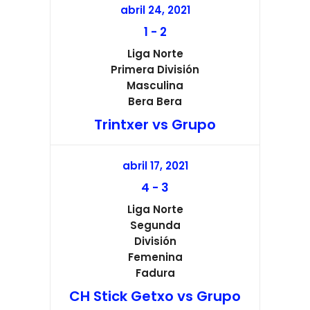
abril 24, 2021
1
-
2
Liga Norte
Primera División
Masculina
Bera Bera
Trintxer vs Grupo
abril 17, 2021
4
-
3
Liga Norte
Segunda
División
Femenina
Fadura
CH Stick Getxo vs Grupo