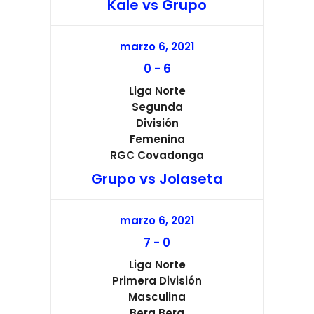
Kale vs Grupo
marzo 6, 2021
0
-
6
Liga Norte
Segunda
División
Femenina
RGC Covadonga
Grupo vs Jolaseta
marzo 6, 2021
7
-
0
Liga Norte
Primera División
Masculina
Bera Bera