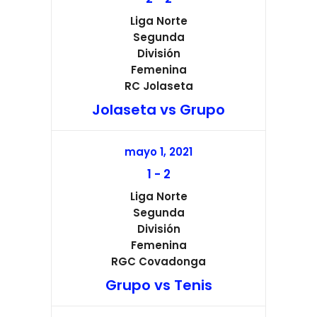
Liga Norte
Segunda
División
Femenina
RC Jolaseta
Jolaseta vs Grupo
mayo 1, 2021
1
-
2
Liga Norte
Segunda
División
Femenina
RGC Covadonga
Grupo vs Tenis