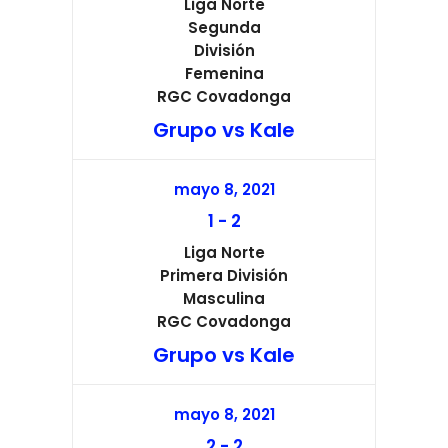
Liga Norte
Segunda
División
Femenina
RGC Covadonga
Grupo vs Kale
mayo 8, 2021
1
-
2
Liga Norte
Primera División
Masculina
RGC Covadonga
Grupo vs Kale
mayo 8, 2021
2
-
2