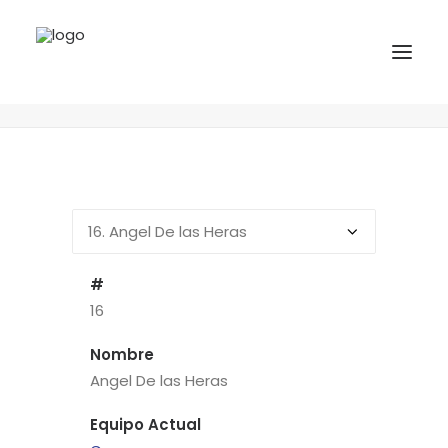
16
Angel De las Heras
Home
Jugadores
16
Angel De las Heras
INICIO
NOTICIAS
COMPETICIONES VASCAS
COMPETICIONES NORTE
#
ACTIVIDADES
16
F.V.H.
Nombre
CONTACTO
Angel De las Heras
Equipo Actual
EU