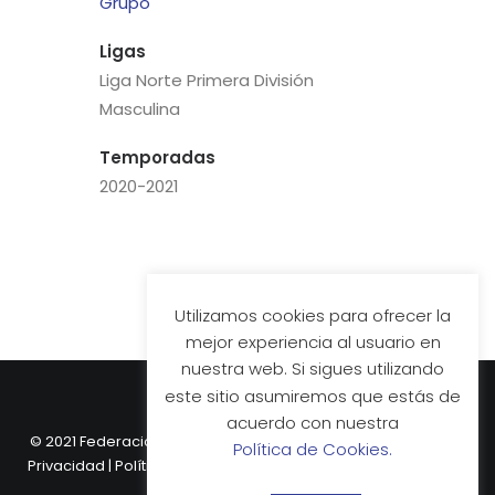
Grupo
Ligas
Liga Norte Primera División
Masculina
Temporadas
2020-2021
Utilizamos cookies para ofrecer la
mejor experiencia al usuario en
nuestra web. Si sigues utilizando
este sitio asumiremos que estás de
acuerdo con nuestra
© 2021 Federación Vasca de Hockey.
Aviso Legal
|
Política de
Política de Cookies.
Privacidad
|
Política de Cookies
| Web desarrollada por
Nube
Comunicación.