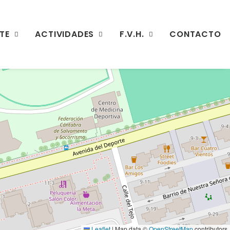
TE
ACTIVIDADES
F.V.H.
CONTACTO
Leaflet
|
Map data ©
OpenStreetMap
contributors