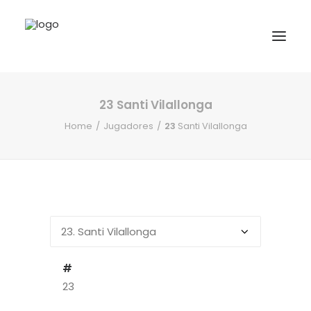
23
Santi Vilallonga
INICIO
Home
Jugadores
23
Santi Vilallonga
NOTICIAS
COMPETICIONES VASCAS
COMPETICIONES NORTE
ACTIVIDADES
F.V.H.
CONTACTO
#
23
EU