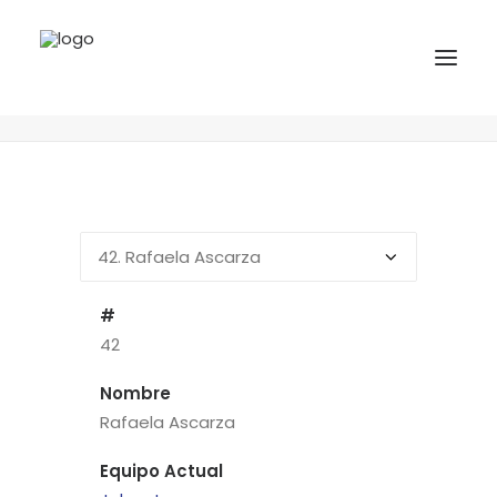
42
Rafaela Ascarza
Home
Jugadores
42
Rafaela Ascarza
INICIO
NOTICIAS
COMPETICIONES VASCAS
COMPETICIONES NORTE
#
ACTIVIDADES
42
F.V.H.
Nombre
CONTACTO
Rafaela Ascarza
Equipo Actual
EU