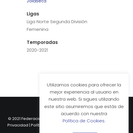
Jolaseta
Ligas
Liga Norte Segunda División
Femenina
Temporadas
2020-2021
Utilizamos cookies para ofrecer la
mejor experiencia al usuario en
nuestra web. Si sigues utilizando
este sitio asumiremos que estás de
acuerdo con nuestra
© 2021 Federación Vasca de Hockey.
Aviso Legal
|
Política de
Política de Cookies.
Privacidad
|
Política de Cookies
| Web desarrollada por
Nube
Comunicación.