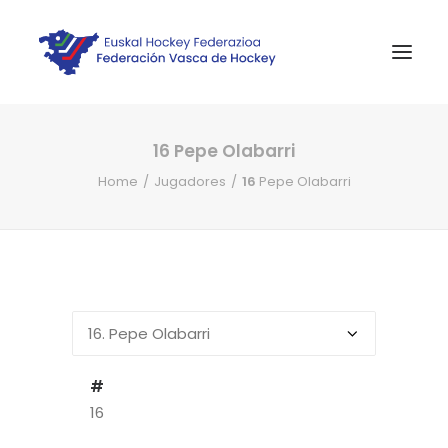
16
Pepe Olabarri
INICIO
Home
Jugadores
16
Pepe Olabarri
NOTICIAS
COMPETICIONES VASCAS
COMPETICIONES NORTE
ACTIVIDADES
F.V.H.
CONTACTO
#
16
EU