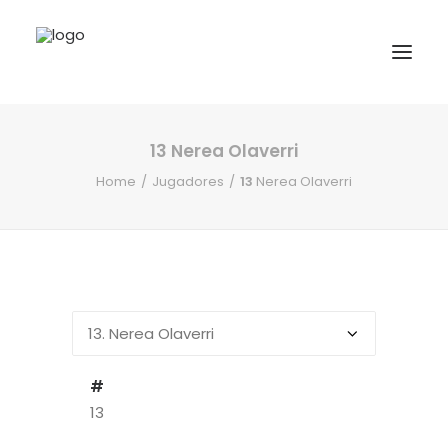
13
Nerea Olaverri
INICIO
Home
Jugadores
13
Nerea Olaverri
NOTICIAS
COMPETICIONES VASCAS
COMPETICIONES NORTE
ACTIVIDADES
F.V.H.
CONTACTO
#
13
EU