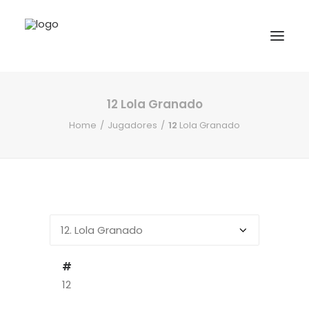
12
Lola Granado
INICIO
Home
Jugadores
12
Lola Granado
NOTICIAS
COMPETICIONES VASCAS
COMPETICIONES NORTE
ACTIVIDADES
F.V.H.
CONTACTO
#
12
EU