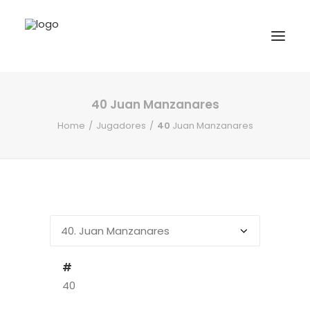
40
Juan Manzanares
INICIO
Home
Jugadores
40
Juan Manzanares
NOTICIAS
COMPETICIONES VASCAS
COMPETICIONES NORTE
ACTIVIDADES
F.V.H.
CONTACTO
#
40
EU