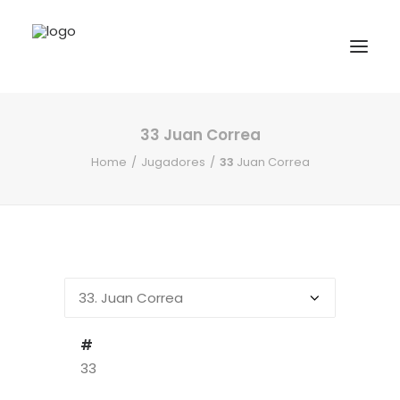
33
Juan Correa
INICIO
Home
Jugadores
33
Juan Correa
NOTICIAS
COMPETICIONES VASCAS
COMPETICIONES NORTE
ACTIVIDADES
F.V.H.
CONTACTO
#
33
EU