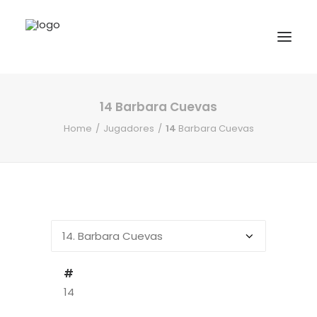
14
Barbara Cuevas
INICIO
Home
Jugadores
14
Barbara Cuevas
NOTICIAS
COMPETICIONES VASCAS
COMPETICIONES NORTE
ACTIVIDADES
F.V.H.
CONTACTO
#
14
EU