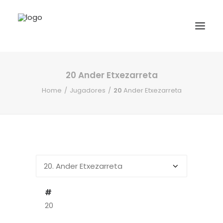
20
Ander Etxezarreta
INICIO
Home
Jugadores
20
Ander Etxezarreta
NOTICIAS
COMPETICIONES VASCAS
COMPETICIONES NORTE
ACTIVIDADES
F.V.H.
CONTACTO
#
20
EU