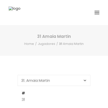
31
Amaia Martin
INICIO
Home
Jugadores
31
Amaia Martin
NOTICIAS
COMPETICIONES VASCAS
COMPETICIONES NORTE
ACTIVIDADES
F.V.H.
CONTACTO
#
31
EU