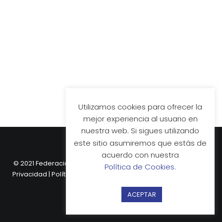
Utilizamos cookies para ofrecer la
mejor experiencia al usuario en
nuestra web. Si sigues utilizando
este sitio asumiremos que estás de
acuerdo con nuestra
© 2021 Federación Vasca de Hockey.
Aviso Legal
|
Política de
Política de Cookies.
Privacidad
|
Política de Cookies
| Web desarrollada por
Nube
Comunicación.
ACEPTAR