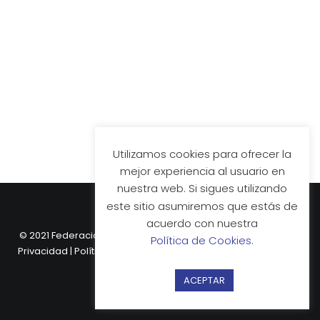
Utilizamos cookies para ofrecer la
mejor experiencia al usuario en
nuestra web. Si sigues utilizando
este sitio asumiremos que estás de
acuerdo con nuestra
© 2021 Federación Vasca de Hockey.
Aviso Legal
|
Política de
Política de Cookies.
Privacidad
|
Política de Cookies
| Web desarrollada por
Nube
Comunicación.
ACEPTAR