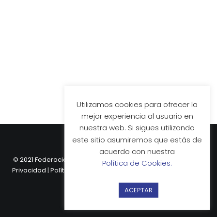
Utilizamos cookies para ofrecer la
mejor experiencia al usuario en
nuestra web. Si sigues utilizando
este sitio asumiremos que estás de
acuerdo con nuestra
© 2021 Federación Vasca de Hockey.
Aviso Legal
|
Política de
Política de Cookies.
Privacidad
|
Política de Cookies
| Web desarrollada por
Nube
Comunicación.
ACEPTAR