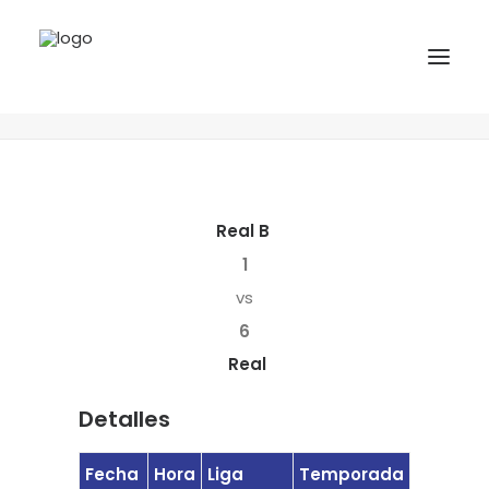
Real B vs Real
Home
Matches
Real B vs Real
INICIO
NOTICIAS
Real B
COMPETICIONES VASCAS
1
COMPETICIONES NORTE
vs
6
ACTIVIDADES
Real
F.V.H.
CONTACTO
Detalles
EU
Fecha
Hora
Liga
Temporada