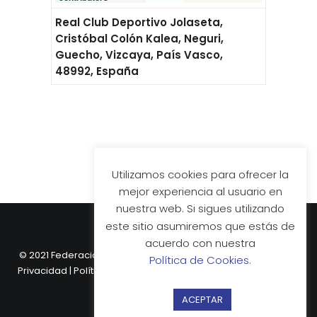
Real Club Deportivo Jolaseta,
Cristóbal Colón Kalea, Neguri,
Guecho, Vizcaya, País Vasco,
48992, España
Utilizamos cookies para ofrecer la
mejor experiencia al usuario en
nuestra web. Si sigues utilizando
este sitio asumiremos que estás de
acuerdo con nuestra
© 2021 Federación Vasca de Hockey.
Aviso Legal
|
Política de
Política de Cookies.
Privacidad
|
Política de Cookies
| Web desarrollada por
Nube
Comunicación.
ACEPTAR