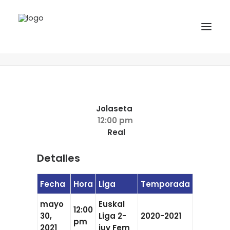
Jolaseta vs Real
Home
Matches
Jolaseta vs Real
INICIO
NOTICIAS
Jolaseta
COMPETICIONES VASCAS
12:00 pm
Real
COMPETICIONES NORTE
ACTIVIDADES
Detalles
F.V.H.
Fecha
Hora
Liga
Temporada
CONTACTO
mayo
Euskal
12:00
30,
Liga 2-
2020-2021
EU
pm
2021
juv Fem