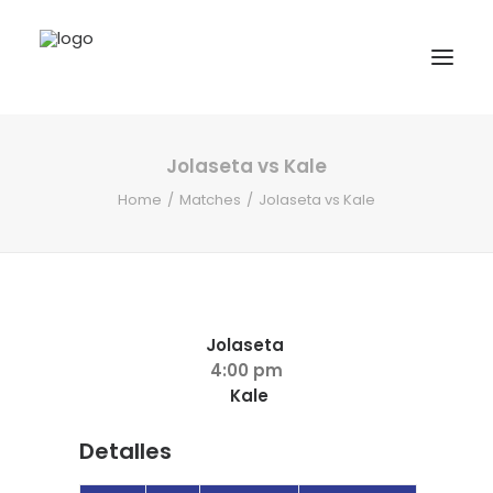
Jolaseta vs Kale
INICIO
Home
Matches
Jolaseta vs Kale
NOTICIAS
COMPETICIONES VASCAS
COMPETICIONES NORTE
ACTIVIDADES
Jolaseta
4:00 pm
F.V.H.
Kale
CONTACTO
Detalles
EU