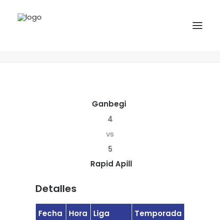
Ganbegi vs Rapid Apill
Home
Matches
Ganbegi vs Rapid Apill
INICIO
NOTICIAS
Ganbegi
COMPETICIONES VASCAS
4
COMPETICIONES NORTE
vs
5
ACTIVIDADES
Rapid Apill
F.V.H.
CONTACTO
Detalles
EU
Fecha
Hora
Liga
Temporada