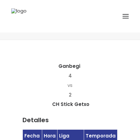
Ganbegi vs CH Stick Getxo
Home
Matches
Ganbegi vs CH Stick Getxo
INICIO
NOTICIAS
Ganbegi
COMPETICIONES VASCAS
4
COMPETICIONES NORTE
vs
2
ACTIVIDADES
CH Stick Getxo
F.V.H.
CONTACTO
Detalles
EU
Fecha
Hora
Liga
Temporada