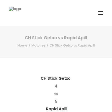
CH Stick Getxo vs Rapid Apill
INICIO
Home
Matches
CH Stick Getxo vs Rapid Apill
NOTICIAS
COMPETICIONES VASCAS
COMPETICIONES NORTE
ACTIVIDADES
CH Stick Getxo
F.V.H.
4
vs
CONTACTO
5
EU
Rapid Apill