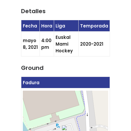
Detalles
Fecha
Hora
Liga
Temporada
Euskal
mayo
4:00
Mami
2020-2021
8, 2021
pm
Hockey
Ground
Fadura