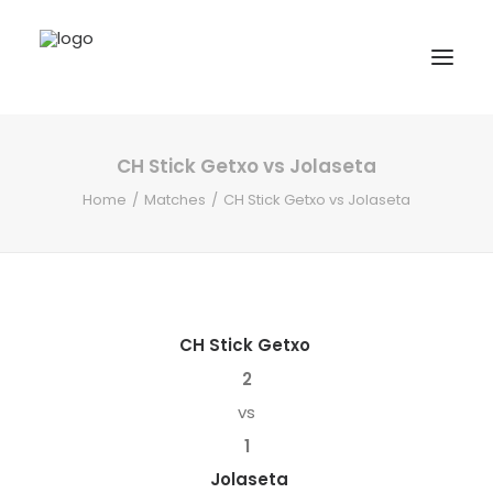
CH Stick Getxo vs Jolaseta
INICIO
Home
Matches
CH Stick Getxo vs Jolaseta
NOTICIAS
COMPETICIONES VASCAS
COMPETICIONES NORTE
ACTIVIDADES
CH Stick Getxo
F.V.H.
2
vs
CONTACTO
1
EU
Jolaseta